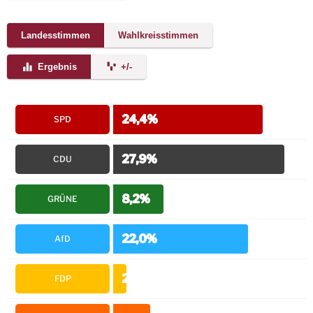
Landesstimmen
Wahlkreisstimmen
Ergebnis
+/-
24,4%
SPD
27,9%
CDU
8,2%
GRÜNE
22,0%
AfD
2,2%
FDP