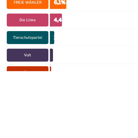
6,1%
FREIE WÄHLER
4,4%
Die Linke
1,6%
Tierschutzpartei
1,1%
Volt
0,4%
ÖDP
1,6%
BSW
0,1%
PdH
Ergebnisse im Detail