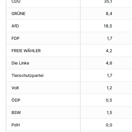
CDU
35,1
GRÜNE
8,4
AfD
18,5
FDP
1,7
FREIE WÄHLER
4,2
Die Linke
4,6
Tierschutzpartei
1,7
Volt
1,2
ÖDP
0,5
BSW
1,5
PdH
0,0