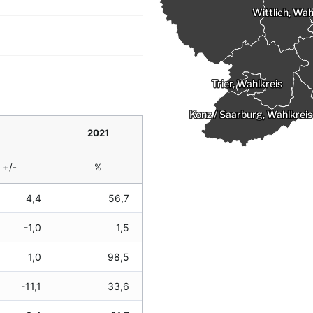
2021
+/-
%
4,4
56,7
-1,0
1,5
1,0
98,5
-11,1
33,6