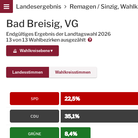
Landesergebnis
Remagen / Sinzig, Wahlk
Bad Breisig, VG
Endgültiges Ergebnis der Landtagswahl 2026
13
von
13 Wahlbezirken
ausgezählt
Wahlkreisebene
▾
Landesstimmen
Wahlkreisstimmen
22,5%
SPD
35,1%
CDU
8,4%
GRÜNE