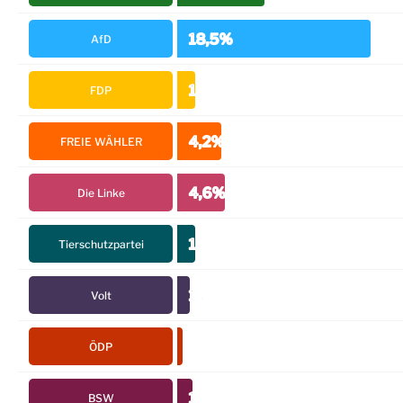
18,5%
AfD
1,7%
FDP
4,2%
FREIE WÄHLER
4,6%
Die Linke
1,7%
Tierschutzpartei
1,2%
Volt
0,5%
ÖDP
1,5%
BSW