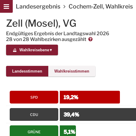
Landesergebnis
Cochem-Zell, Wahlkreis
Zell (Mosel), VG
Endgültiges Ergebnis der Landtagswahl 2026
28
von
28 Wahlbezirken
ausgezählt
Wahlkreisebene
▾
Landesstimmen
Wahlkreisstimmen
19,2%
SPD
39,4%
CDU
5,1%
GRÜNE