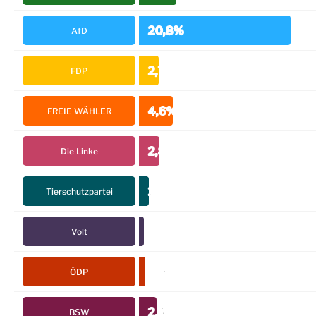
20,8%
AfD
2,7%
FDP
4,6%
FREIE WÄHLER
2,8%
Die Linke
1,4%
Tierschutzpartei
0,7%
Volt
0,9%
ÖDP
2,4%
BSW