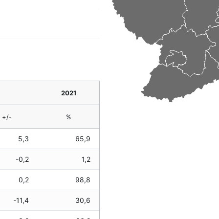
2021
+/-
%
5,3
65,9
-0,2
1,2
0,2
98,8
-11,4
30,6