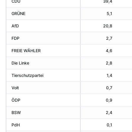
CDU
39,4
GRÜNE
5,1
AfD
20,8
FDP
2,7
FREIE WÄHLER
4,6
Die Linke
2,8
Tierschutzpartei
1,4
Volt
0,7
ÖDP
0,9
BSW
2,4
PdH
0,1