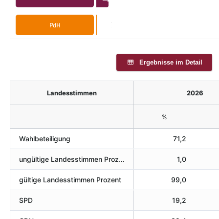
0,1%
PdH
Ergebnisse im Detail
Landesstimmen
2026
%
Wahlbeteiligung
71,2
ungültige Landesstimmen Prozent
1,0
gültige Landesstimmen Prozent
99,0
SPD
19,2