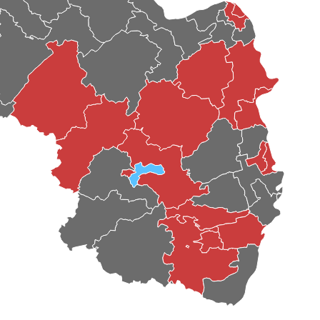
Pünderich
Haserich
Tellig
Zell (Mosel)
Panzweiler
Peterswald-Löffelscheid
Briedel
Altlay