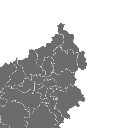
Altstrimmig
Sankt Aldegund
Liesenich
Sosberg
Alf
Bullay
Moritzheim
Reidenhausen
Hesweiler